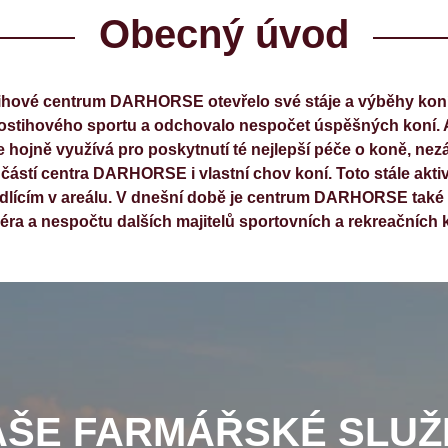
Obecný úvod
tihové centrum DARHORSE otevřelo své stáje a výběhy koní
ostihového sportu a odchovalo nespočet úspěšných koní. A
e hojně využívá pro poskytnutí té nejlepší péče o koně, nezá
částí centra DARHORSE i vlastní chov koní. Toto stále aktiv
ídlícím v areálu. V dnešní době je centrum DARHORSE ta
éra a nespočtu dalších majitelů sportovních a rekreačních 
AŠE FARMÁŘSKÉ SLUŽ