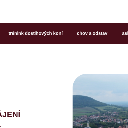
trénink dostihových koní
chov a odstav
as
ÁJENÍ