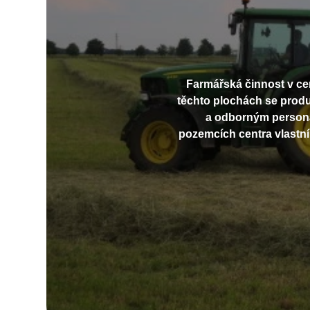
Farmářská činnost v c
těchto plochách se produ
a odborným personál
pozemcích centra vlastní