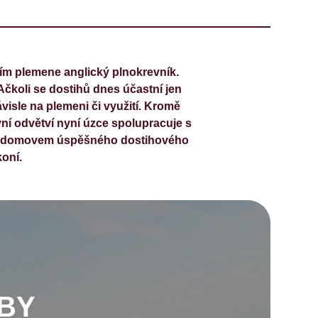
m plemene anglický plnokrevník.
čkoli se dostihů dnes účastní jen
visle na plemeni či využití. Kromě
ní odvětví nyní úzce spolupracuje s
ké domovem úspěšného dostihového
koní.
BY