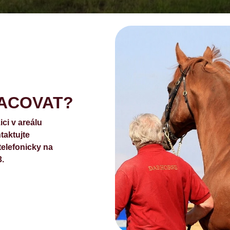
RACOVAT?
ci v areálu
aktujte
telefonicky na
3.