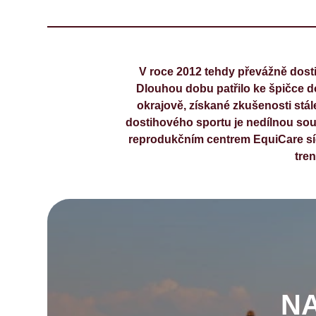
V roce 2012 tehdy převážně dos
Dlouhou dobu patřilo ke špičce d
okrajově, získané zkušenosti stál
dostihového sportu je nedílnou sou
reprodukčním centrem EquiCare s
tren
N